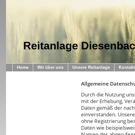
Reitanlage Diesenba
Home
Wir über uns
Unsere Reitanlage
Kontakt
Allgemeine Datensch
Durch die Nutzung unse
mit der Erhebung, Ver
Daten gemäß der nach
einverstanden. Unsere
ohne Registrierung be
Daten wie beispielswei
Namen der abgerufenen